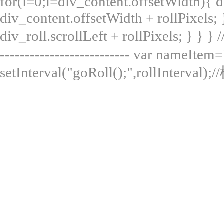
for(i=0;i
=div_content.offsetWidth){ div
div_content.offsetWidth + rollPixels; 
div_roll.scrollLeft + rollPixels; } } 
-------------------------- var nameItem=
setInterval("goRoll();",rollInterv