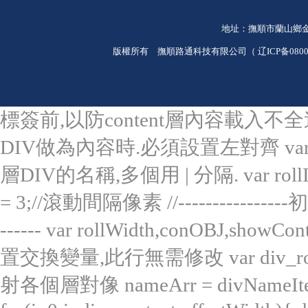
地址：撫順市蘭山鄉金家東溝
版權所有 撫順路通科技有限公司（
辽ICP备0800
標簽前,以防content層內容載入不全
DIV做為內容時.必須設置左對齊 var di
層DIV的名稱,多個用 | 分隔. var rollInt
= 3;//滾動間隔像素 //----------------初始
------ var rollWidth,conOBJ,showC
置交換變量,此行無需修改 var div_roll,div
射各個層對像 nameArr = divNameItem.s